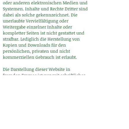
oder anderen elektronischen Medien und
Systemen. Inhalte und Rechte Dritter sind
dabei als solche gekennzeichnet. Die
unerlaubte Vervielfältigung oder
Weitergabe einzelner Inhalte oder
kompletter Seiten ist nicht gestattet und
strafbar. Lediglich die Herstellung von
Kopien und Downloads für den
persönlichen, privaten und nicht
kommerziellen Gebrauch ist erlaubt.
Die Darstellung dieser Website in
fremden Frames ist nur mit schriftlicher
Erlaubnis zulässig.
§ 4 Besondere Nutzungsbedingungen
Soweit besondere Bedingungen für
einzelne Nutzungen dieser Website von
den vorgenannten Paragraphen
abweichen, wird an entsprechender
Stelle ausdrücklich darauf hingewiesen.